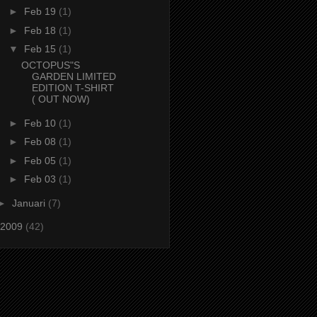
►
Feb 19
(1)
►
Feb 18
(1)
▼
Feb 15
(1)
OCTOPUS"S
GARDEN LIMITED
EDITION T-SHIRT
( OUT NOW)
►
Feb 10
(1)
►
Feb 08
(1)
►
Feb 05
(1)
►
Feb 03
(1)
►
Januari
(7)
2009
(42)