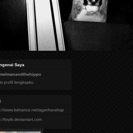
ngenai Saya
melmanandthehippo
at profil lengkapku
k
p://www.behance.net/aganharahap
p://toyib.deviantart.com