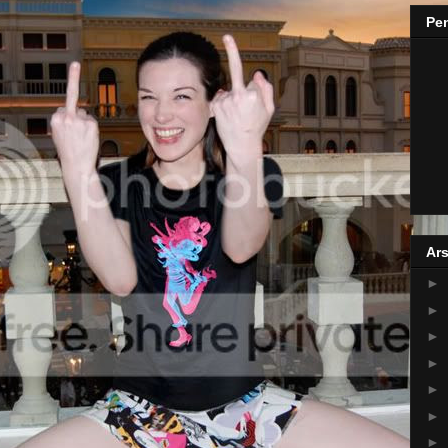
Pe
Ars
►
►
►
►
►
►
►