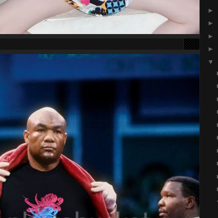
►
►
►
►
▼