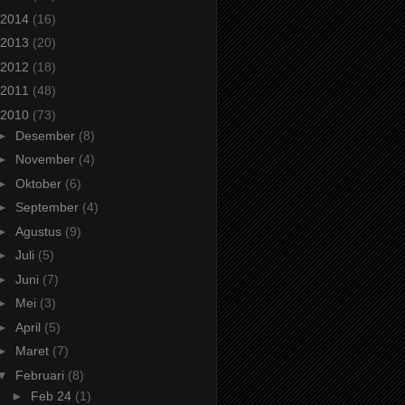
2014
(16)
2013
(20)
2012
(18)
2011
(48)
2010
(73)
►
Desember
(8)
►
November
(4)
►
Oktober
(6)
►
September
(4)
►
Agustus
(9)
►
Juli
(5)
►
Juni
(7)
►
Mei
(3)
►
April
(5)
►
Maret
(7)
▼
Februari
(8)
►
Feb 24
(1)