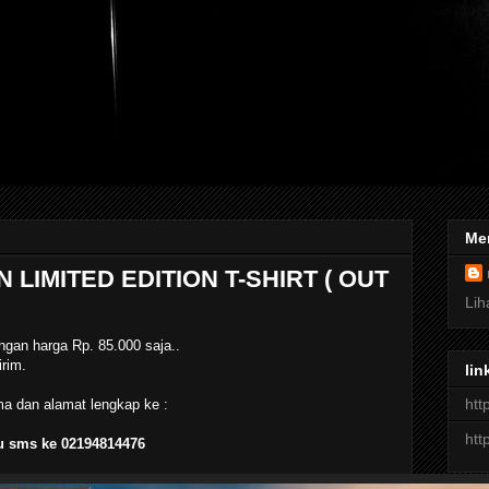
Me
LIMITED EDITION T-SHIRT ( OUT
Lih
ngan harga Rp. 85.000 saja..
rim.
lin
htt
ma dan alamat lengkap ke :
htt
 sms ke 02194814476